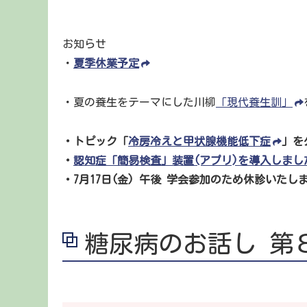
お知らせ
・
夏季休業予定
・夏の養生をテーマにした川柳
「現代養生訓」
・トピック「
冷房冷えと甲状腺機能低下症
」を
・
認知症「簡易検査」装置(アプリ)を導入しまし
・7月17日(金) 午後 学会参加のため休診いたし
糖尿病のお話し 第