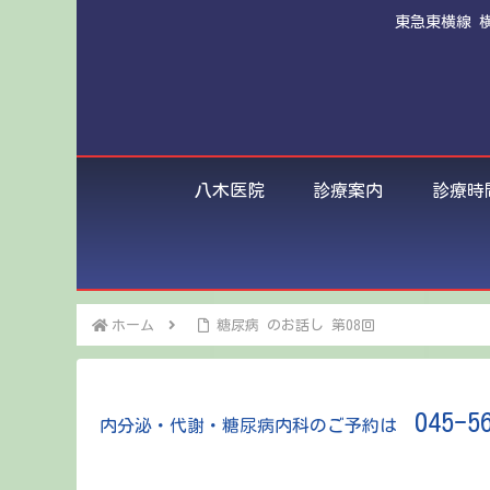
東急東横線 
八木医院
診療案内
診療時
ホーム
糖尿病 のお話し 第08回
045-5
内分泌・代謝・糖尿病内科のご予約は