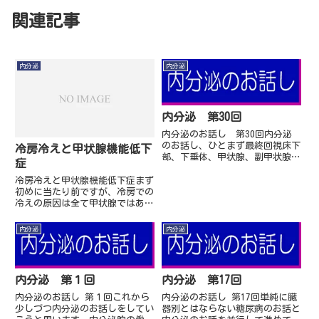
関連記事
内分泌
内分泌
内分泌 第30回
内分泌のお話し 第30回内分泌
のお話し、ひとまず最終回視床下
冷房冷えと甲状腺機能低下
部、下垂体、甲状腺、副甲状腺、
症
膵臓ランゲルハンス島、副腎皮
質、副腎髄質、性腺。古典的内分
冷房冷えと甲状腺機能低下症まず
泌でも内分泌腺はこのように沢山
初めに当たり前ですが、冷房での
あります。腎臓、心臓、...
冷えの原因は全て甲状腺ではあり
ません。ただ、甲状腺機能低下症
の人は普通は暑がりよりは寒がり
内分泌
内分泌
です。また、甲状腺機能亢進症の
人は多くは暑がりです...
内分泌 第１回
内分泌 第17回
内分泌のお話し 第１回これから
内分泌のお話し 第17回単純に臓
少しづつ内分泌のお話しをしてい
器別とはならない糖尿病のお話と