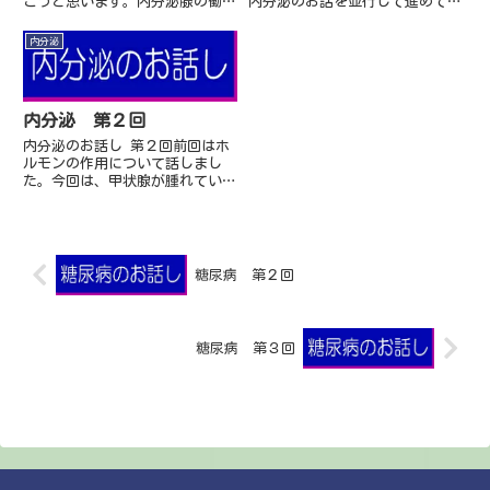
こうと思います。内分泌腺の働き
内分泌のお話を並行して進めてき
は内分泌腺からでるホルモンの量
ました。その間、副腎の話、検査
で決まります。まずは甲状腺で考
の話と少しばらけてきました。普
内分泌
えましょう。甲状腺ホルモンとは
通、内分泌・代謝疾患と言えば代
何をしますか１．甲状...
謝よりなら糖尿病、...
内分泌 第２回
内分泌のお話し 第２回前回はホ
ルモンの作用について話しまし
た。今回は、甲状腺が腫れている
とか、甲状線に腫大があるとか言
われました。甲状腺は、甲状腺が
皮膚の上から見て大きいのでは？
とか腫れているのでは？...
糖尿病 第２回
糖尿病 第３回