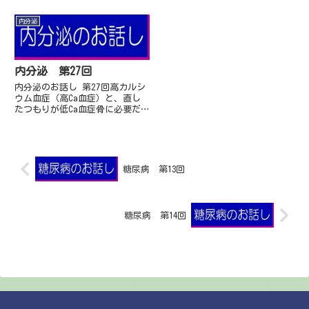
せて災害と副腎不全について話し
の話をします。バセドウ病の薬の
ます。災害と副腎不全の話し対策
話です普通バセドウ病（人の名前
内分泌
は一つです。薬を忘れないこと、
なのでBasedow氏病、
のんでる薬と量をわ...
Basedowkran...
内分泌 第27回
内分泌のお話し 第27回高カルシ
ウム血症（高Ca血症）と、直し
たつもりが低Ca血症骨に必要だ
からカルシウムの血中濃度は高い
方がいい...わけないでしょ。高
Ca血症の原因はなんでしょう
か、食べすぎるなと...
糖尿病 第13回
糖尿病 第14回