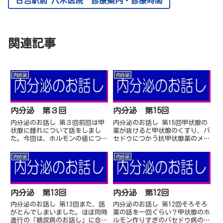
日吉駅前 八木医院 診療案内・診療時間
関連記事
内分泌
内分泌
内分泌 第３回
内分泌 第15回
内分泌のお話し 第３回前回は甲
内分泌のお話し 第15回甲状腺の
状腺に腫れについて話をしまし
薬が抜けると甲状腺のくすり、バ
た。今回は、ホルモンの値につい
セドウにつかう抗甲状腺薬のメル
てお話をします。正常値などは結
カゾールやPTUは、正直2日くら
果に書いてありますし、内分泌専
いは抜けても大変なことは起こり
内分泌
内分泌
門でない医師は正常値など覚えて
ません。同様に、甲状腺ホルモン
いませんし覚える必要も...
不足に甲状腺ホル...
内分泌 第13回
内分泌 第12回
内分泌のお話し 第13回また、話
内分泌のお話し 第12回そろそろ
がとんでしまいました。ほぼ同時
薬の話を一回ぐらい？甲状腺のホ
進行の「糖尿病のお話し」に合わ
ルモン作りすぎのバセドウ病の薬