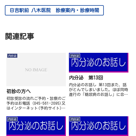
日吉駅前 八木医院 診療案内・診療時間
関連記事
内分泌
内分泌
内分泌 第13回
内分泌のお話し 第13回また、話
がとんでしまいました。ほぼ同時
初診の方へ
進行の「糖尿病のお話し」に合わ
初診受診の流れご予約・診察のご
せて災害と副腎不全について話し
予約はお電話（045-561-2095)又
ます。災害と副腎不全の話し対策
はインターネット(予約サイト)か
は一つです。薬を忘れないこと、
らお願いいたします。 その際、
のんでる薬と量をわ...
受診のきっかけ、症状、わかる場
内分泌
内分泌
合は病名（疑いの場合も）、紹介
状の有...