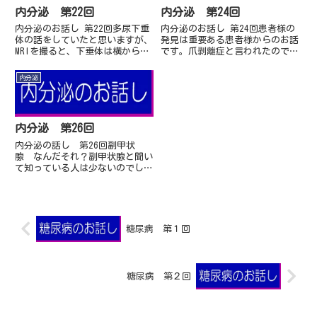
内分泌 第22回
内分泌 第24回
内分泌のお話し 第22回多尿下垂
内分泌のお話し 第24回患者様の
体の話をしていたと思いますが、
発見は重要ある患者様からのお話
MRIを撮ると、下垂体は横から耳
です。爪剥離症と言われたのです
の方から(少し医学的に言えば
が、甲状腺と関係あるのですか？
Sagital section(T1強調)で)白
私自身は、話には聞いたことがあ
内分泌
く(高信号)に見えるところが
りますが、正直そのような目で患
あ...
者様をみたことはあ...
内分泌 第26回
内分泌の話し 第26回副甲状
腺 なんだそれ？副甲状腺と聞い
て知っている人は少ないのでしょ
う。正直説明しながら不安になっ
てくるのです。まずは名前から、
甲状腺の副でもありません。また
の名前を上皮小体って書...
糖尿病 第１回
糖尿病 第２回