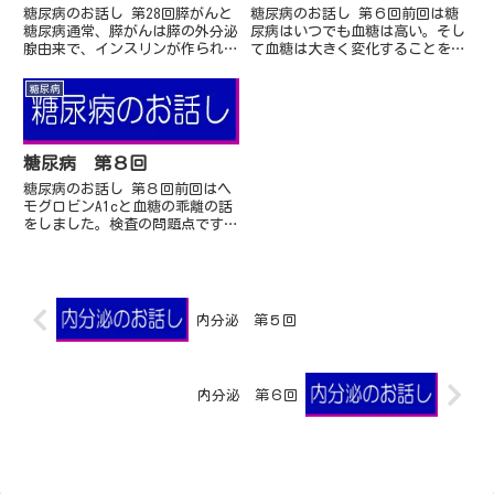
糖尿病のお話し 第28回膵がんと
糖尿病のお話し 第６回前回は糖
糖尿病通常、膵がんは膵の外分泌
尿病はいつでも血糖は高い。そし
腺由来で、インスリンが作られる
て血糖は大きく変化することを書
ランゲルハンス島からの内分泌腺
きました。そうだとすると、医療
とは直接は関係はありません。し
機関で一回血糖を測っても、上が
糖尿病
かし自明のように膵がんが大きく
ったり下がったりする糖尿病の血
なってランゲルハン...
糖を評価することがで...
糖尿病 第８回
糖尿病のお話し 第８回前回はヘ
モグロビンA1cと血糖の乖離の話
をしました。検査の問題点です
（愚痴になります） 検査結果は
モニタリングですが、そのモニタ
リング結果は条件で変わってしま
います。とくに問題な...
内分泌 第５回
内分泌 第６回