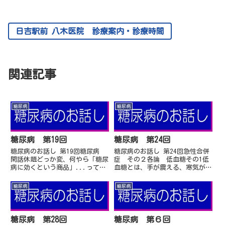
日吉駅前 八木医院 診療案内・診療時間
関連記事
糖尿病
糖尿病
糖尿病 第19回
糖尿病 第24回
糖尿病のお話し 第19回糖尿病
糖尿病のお話し 第24回急性合併
閑話休題どっか変、何やら「糖尿
症 その２各論 低血糖その1低
病に効くという商品」...って、
血糖とは、手が震える、寒気がす
中には「糖尿病が治るなんて話」
る、心臓がドキドキする云々。低
が巷にはあります。本当に治れば
血糖って聞くと低血糖症状として
糖尿病
糖尿病
良いですね。なんて書くと使って
こんな話になります。確かに自覚
いる患者様はお怒...
症状というとこんな...
糖尿病 第28回
糖尿病 第６回