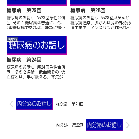
糖尿病 第23回
糖尿病 第28回
糖尿病のお話し 第23回急性合併
糖尿病のお話し 第28回膵がんと
症 その１糖尿病は普通に、今、
糖尿病通常、膵がんは膵の外分泌
2型糖尿病であれば、純粋に慢性
腺由来で、インスリンが作られる
の糖尿病で直ぐに死にません、言
ランゲルハンス島からの内分泌腺
い過ぎかも！と、言うか普通に、
とは直接は関係はありません。し
糖尿病
慢性の血管合併症で命に関わるの
かし自明のように膵がんが大きく
であって、急に命に...
なってランゲルハン...
糖尿病 第24回
糖尿病のお話し 第24回急性合併
症 その２各論 低血糖その1低
血糖とは、手が震える、寒気がす
る、心臓がドキドキする云々。低
血糖って聞くと低血糖症状として
こんな話になります。確かに自覚
症状というとこんな...
内分泌 第21回
内分泌 第22回