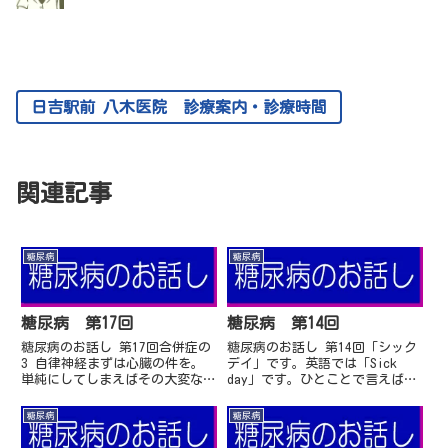
日吉駅前 八木医院 診療案内・診療時間
関連記事
糖尿病
糖尿病
糖尿病 第17回
糖尿病 第14回
糖尿病のお話し 第17回合併症の
糖尿病のお話し 第14回「シック
3 自律神経まずは心臓の件を。
デイ」です。英語では「Sick
単純にしてしまえばその大変な心
day」です。ひとことで言えば調
筋梗塞や狭心症が、心臓にいって
子の悪い日です。シックデイ糖尿
る神経障害で痛くない。これで
病は繰り返しますがなんでもなけ
糖尿病
糖尿病
す。狭心症と心筋梗塞の違いは、
れば普通の生活をする病気です。
ことわっていませんで...
食事もちゃんと...